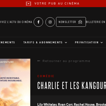
VOTRE PUB AU CINÉMA
UIVEZ L’ACTU DU CINÉMA
NEWSLETTER
BILLETERIE EN
ÉNEMENTS
TARIFS & ABONNEMENTS
PRIVATISATION
Retourner au programme
COMÉDIE
CHARLIE ET LES KANGOU
Lily Whiteley, Ryan Corr, Rachel House, Brook