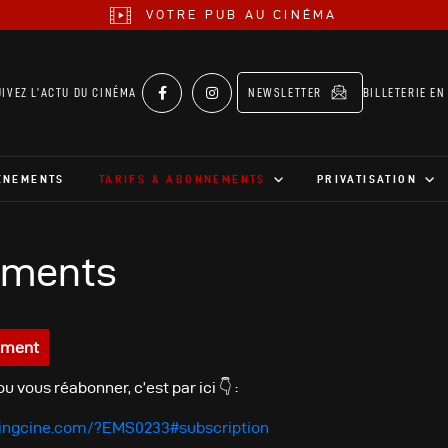
VOTRE PUB AU CINÉMA
UIVEZ L’ACTU DU CINÉMA
NEWSLETTER
BILLETERIE EN
ÉNEMENTS
TARIFS & ABONNEMENTS
PRIVATISATION
ments
ement
 vous réabonner, c’est par ici 👇 :
tingcine.com/?EMS0233#subscription