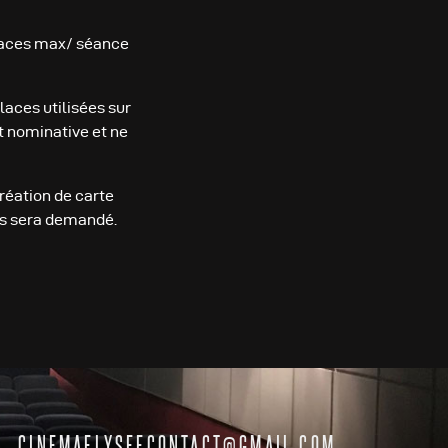
places max/ séance
laces utilisées sur
st nominative et ne
réation de carte
us sera demandé.
CINEMAELYSEECONTACT@GMAIL.COM