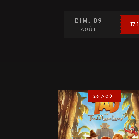
DIM. 09
17:
AOÛT
26 AOÛT