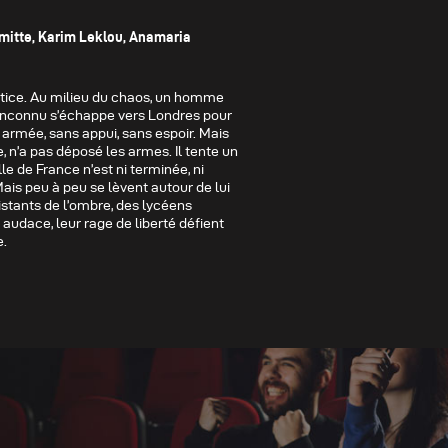
rmitte, Karim Leklou, Anamaria
istice. Au milieu du chaos, un homme
l inconnu s’échappe vers Londres pour
ns armée, sans appui, sans espoir. Mais
e, n’a pas déposé les armes. Il tente un
le de France n’est ni terminée, ni
 Mais peu à peu se lèvent autour de lui
istants de l’ombre, des lycéens
r audace, leur rage de liberté défient
e.